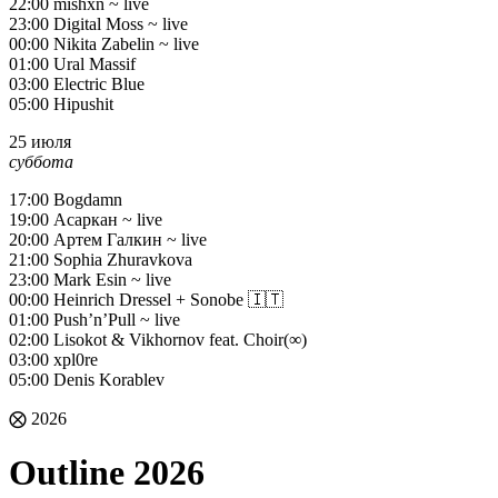
22:00 mishxn ~ live
23:00 Digital Moss ~ live
00:00 Nikita Zabelin ~ live
01:00 Ural Massif
03:00 Electric Blue
05:00 Hipushit
25 июля
суббота
17:00 Bogdamn
19:00 Асаркан ~ live
20:00 Артем Галкин ~ live
21:00 Sophia Zhuravkova
23:00 Mark Esin ~ live
00:00 Heinrich Dressel + Sonobe 🇮🇹
01:00 Push’n’Pull ~ live
02:00 Lisokot & Vikhornov feat. Сhoir(∞)
03:00 xpl0re
05:00 Denis Korablev
⨂ 2026
Outline 2026