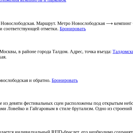
о Новослободская. Маршрут. Метро Новослободская ⟶ кемпинг
ии соответствующей отметки.
Бронировать
Москвы, в районе города Талдом. Адрес, точка въезда:
Талдомcки
кая.
вослободская и обратно.
Бронировать
ре из девяти фестивальных сцен расположены под открытым неб
ами Ловейко и Гайгаровым в стиле брутализм. Одно из строени
дается индивидуальный RFID-браслет, его необходимо сохранять