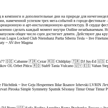
д в кемпинги и дополнительные дни на природе для ничегонедел
ории, намеченной успехом трех мега-событий в городе-фестив
екреационную и арт-инсталляционную архитектуру. В сердце фе
емлении сделать каждый момент внутри Outline незабываемым. 
е запуском общее число сцен достигнет девяти. Действуют два к
n Logos Locked Club Nienshanz Partia Siberra Tesla ~ live Finetu
Flaty ~ AV-live Magma
n77 🇩🇪 Cabanne 🇫🇷 Cezar 🇷🇴 Childplay 🇹🇷 DJ Jus-Ed 🇺🇸 D
vikov OL Orbet Piticu 🇷🇴 Stab9 Tania Vulcano 🇺🇾 🇪🇸 Vahan Ste
Flüchtlink ~ live Geju Hespermen Ildar Iksanov Izhevski LVRIN Лет
ri Piroska Simple Symmetry Sputnik Séxstasy Timur Omar Timur Ptah
ah DJ Pierre 🇺🇸 Sofia Rodina Angelina Roma Ptashenko Досада ~ l