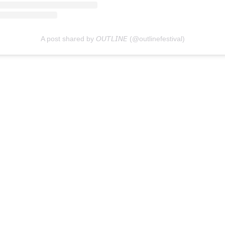
A post shared by 𝘖𝘜𝘛𝘓𝘐𝘕𝘌 (@outlinefestival)