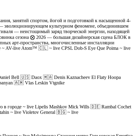
ания, занятий спортом, йогой и подготовкой к насыщенной 4-
але — эволюционирующем культурном феномене, объединившем
стиваля — неистощимый заряд творческой энергии, находящей
Новинка сезона ⨂ 2026 — большая дизайнерская сцена БЛОК в
рупных арт-пространства, многочисленные инсталляции
ne ~ AV-live Atom™ 🇨🇱 ~ live CPSL Dob-S Eye Que Poima ~ live
aniel Bell 🇺🇸 Daox 🇲🇦 Denis Kaznacheev El Flaty Hoopa
panyan 🇦🇲 Vlas Leskin Vtgnike
о в городе ~ live Lipelis Mashkov Mick Wills 🇩🇪 Rambal Cochet
in ~ live Violetov General 🇧🇬 ~ live
ive Психея ~ live Maksimovna Станция метро Горьковская Errortica