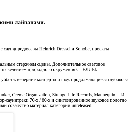
скими лайнапами.
е саундпродюсеры Heinrich Dressel и Sonobe, проекты
уальным стержнем сцены. Дополнительное световое
лять свечением природного окружения СТЕЛЛЫ.
 суббота: вечерние концерты и шоу, продолжающиеся глубоко за
ker, Crème Organization, Strange Life Records, Mannequin… И
р-саундтреки 70-х / 80-х и синтезированное звуковое полотно
ый совместно материал категории unreleased.