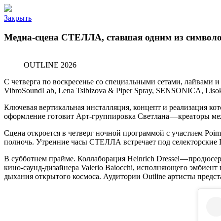
Закрыть
Медиа-сцена СТЕЛЛА, ставшая одним из символов
OUTLINE 2026
С четверга по воскресенье со специальными сетами, лайвами и 
VibroSoundLab, Lena Tsibizova & Piper Spray, SENSONICA, Lisoko
Ключевая вертикальная инсталляция, концепт и реализация к
оформление готовит Арт-группировка Светлана — креаторы м
Сцена откроется в четверг ночной программой с участием Poima
полночь. Утренние часы СТЕЛЛА встречает под селекторские 
В субботнем прайме. Коллаборация Heinrich Dressel — продюсера
кино-саунд-дизайнера Valerio Baiocchi, исполняющего эмбиент
дыхания открытого космоса. Аудитории Outline артисты предста