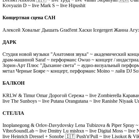
Kovyazin D ~ live Mark S ~ live Hipushit
Концертная сцена САН
Алексей Ховалыг Дышать Grad!ent Хаски Icegergert Жанна Агуза
ДАРК
Студия новой музыки "Анатомия звука" ~ академический концерт
драм-машиной Saraf ~ перформанс Owuo ~ концерт / индастри
Зорин-Арт Плюс "Дыхание света" ~ аудио-визуальный перформан
метал Черные Бояре ~ концерт, перформанс Moino ~ лайв DJ Sofi
БАЛКОН
KRLW & Timur Omar Дорогой Сережа ~ live Zombierella Караван Ист
live The Sunboys ~ live Putana Orangutana ~ live Ranishe Niyaak U
СТЕЛЛА
Inoplanegong & Orlov-Davydovsky Lena Tsibizova & Piper Spra
VibroSoundLab ~ live Dmitry Lu mishxn ~ live Digital Moss ~ live 
live Heinrich Dressel + Sonobe 🇮🇹 Push'n'Pull ~ live Lisokot & Vi