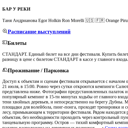
БАР У РЕКИ
Таня Андрианова Egor Holkin Ron Morelli 🇺🇸 🇫🇷 Orange Pir
Расписание выступлений
Билеты
СТАНДАРТ. Единый билет на все дни фестиваля.
Купить биле
разницу в цене с билетом СТАНДАРТ в кассе у главного входа
Проживание / Парковка
Доступ к объектам и сценам фестиваля открывается с началом
21 июля, в 15:00. Ровно через сутки откроются кемпинги Салю
представлена ниже. Фотографии предустановленных палаток 
популярный кемпинг в 15-ти минутах ходьбы от главного вход
тени хвойных деревьев, и непосредственно на берегу Дубны. М
площадки для волейбола, пинг-понга, проходят тренировки и 
лесу, примыкающем к территории фестиваля. Рядом находится
объектам, без необходимости проходить через контрольный пу
танцевальную программу. Остров — тихий комфортный кемпинг
палаток расположена на деревянных подиумах. ⟶
Схема расп