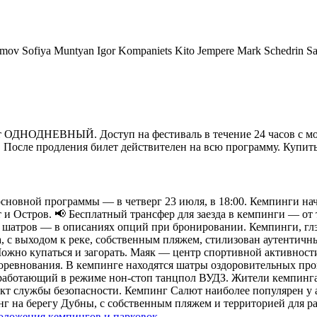
umov Sofiya Muntyan Igor Kompaniets Kito Jempere Mark Schedrin
т
ОДНОДНЕВНЫЙ. Доступ на фестиваль в течение 24 часов с мом
. После продления билет действителен на всю программу.
Купить
 основной программы — в четверг 23 июля, в 18:00. Кемпинги 
т и Остров. 📢 Бесплатный трансфер для заезда в кемпинги — от
и шатров — в описаниях опций при бронировании.
Кемпинги, гл
а, с выходом к реке, собственным пляжем, стилизован аутентич
ожно купаться и загорать. Маяк — центр спортивной активности
соревнования. В кемпинге находятся шатры оздоровительных про
 работающий в режиме нон-стоп танцпол ВУДЗ. Жители кемпинг
нкт службы безопасности. Кемпинг Салют наиболее популярен у
 на берегу Дубны, с собственным пляжем и территорией для ра
оложения кемпингов и парковок